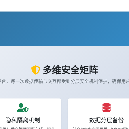
多维安全矩阵
网平台，每一次数据传输与交互都受到分层安全机制保护，确保用
隐私隔离机制
数据分层备份