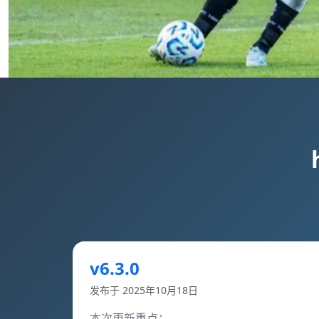
v6.3.0
发布于 2025年10月18日
本次更新重点：