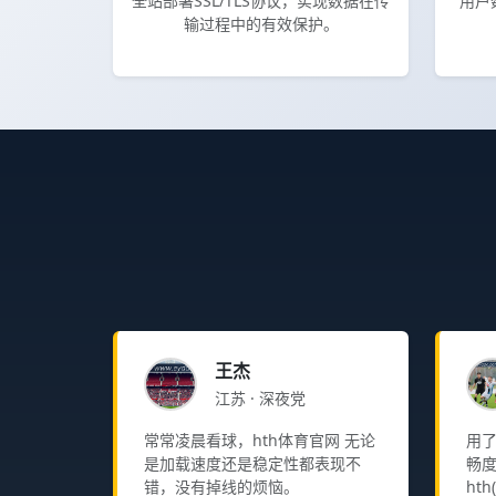
全站部署SSL/TLS协议，实现数据在传
用户
输过程中的有效保护。
王杰
江苏 · 深夜党
常常凌晨看球，hth体育官网 无论
用
是加载速度还是稳定性都表现不
畅度
错，没有掉线的烦恼。
ht