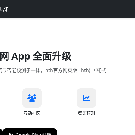
热讯
网 App 全面升级
智能预测于一体，hth官方网页版 - hth(中国)式
。
互动社区
智能预测
Google Play 获取